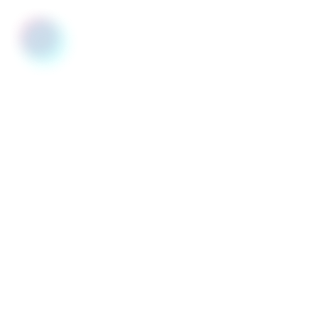
LEGS by ELOGE
Le logiciel complet pour la gestion de vos libéralités et
assurances-vie.
Conçu pour simplifier la gestion quotidienne de votre
organisation, LEGS BY ELOGE a remporté l’appel d’offres
lancé par France Générosités en 2020. Développé en étroite
collaboration avec des responsables métier, il vous permet
de gérer l’ensemble du processus de traitement de vos
dossiers legs et assurances-vie, de la relation avec vos
testateurs jusqu’à la comptabilité de vos opérations.
Fonctionnalités clés :