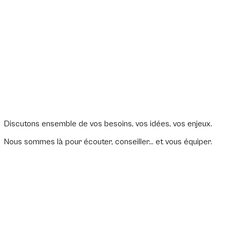
Discutons ensemble de vos besoins, vos idées, vos enjeux.
Nous sommes là pour écouter, conseiller… et vous équiper.
Form Progress
0
%
Nom complet
Adresse e-mail
Organisation (Facultatif)